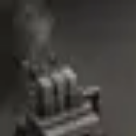
dltmdrbtjd
Home
Posts
Category
About
CATEGORY
Vite
.
Vite
주제로 정리한 글 모음입니다.
VITE · 1 POSTS
Oct 24, 2022
CRA사용을 멈춰라
CRA사용을 멈춰야 한다는것에 대한 내용을 개인적으로 알아보기
React
Next.js
Vite
CRA
Create React App
7
min
page
1
©
2026
dltmdrbtjd
github
·
linkedin