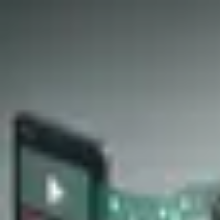
dltmdrbtjd
Home
Posts
Category
About
DEVLOG · ARCHIVE
모든 글
.
오래된 순서대로 차근차근 살펴볼 수 있도록 정리해 두었어요.
PAGE 1 OF 4
May 29, 2026
AI를 활용한 미디어 스크립트 생성 작업
GCP에서 첫 AI 파이프라인을 구축하며 배운 것들
GCP
AI
Whisper
Claude
Cloud Run
Pipeline
10
min
Jul 28, 2025
Next.js Rewrites로 인한 예상치 못한 Vercel 요금 폭탄 해결기